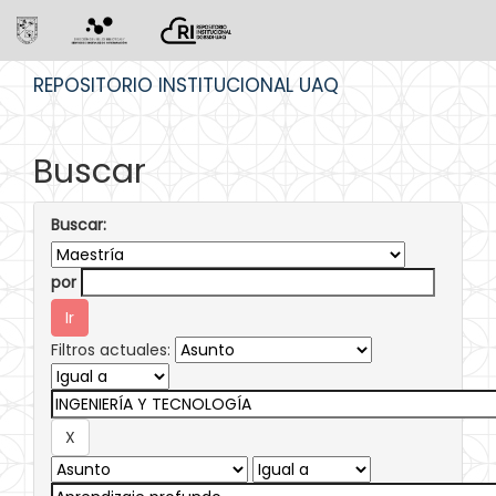
Skip
REPOSITORIO INSTITUCIONAL UAQ
navigation
Buscar
Buscar:
por
Filtros actuales: