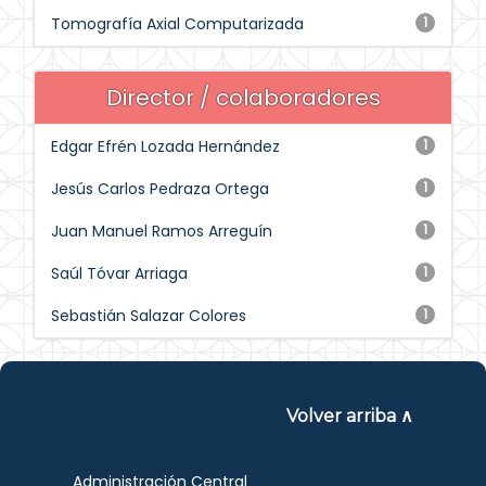
Tomografía Axial Computarizada
1
Director / colaboradores
Edgar Efrén Lozada Hernández
1
Jesús Carlos Pedraza Ortega
1
Juan Manuel Ramos Arreguín
1
Saúl Tóvar Arriaga
1
Sebastián Salazar Colores
1
Volver arriba ∧
Administración Central