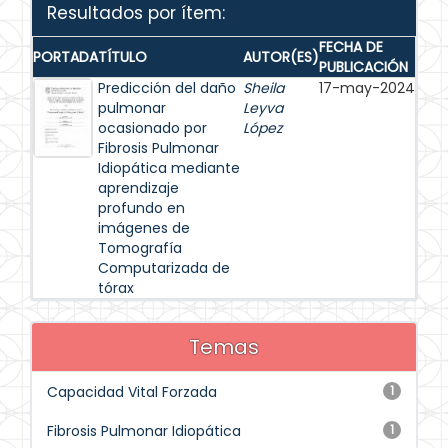
Resultados por ítem:
FECHA DE
PORTADA
TÍTULO
AUTOR(ES)
PUBLICACIÓN
Predicción del daño
Sheila
17-may-2024
pulmonar
Leyva
ocasionado por
López
Fibrosis Pulmonar
Idiopática mediante
aprendizaje
profundo en
imágenes de
Tomografía
Computarizada de
tórax
Temas
Capacidad Vital Forzada
1
Fibrosis Pulmonar Idiopática
1