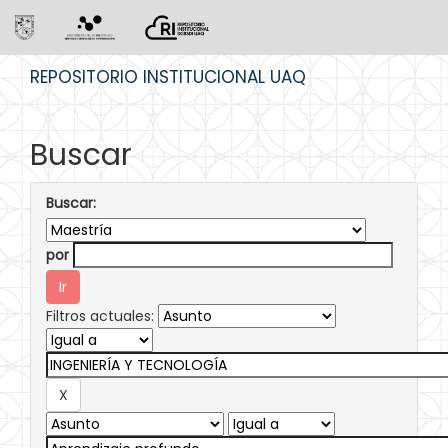
Skip
REPOSITORIO INSTITUCIONAL UAQ
navigation
Buscar
Buscar:
por
Filtros actuales: