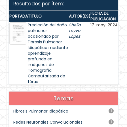
Resultados por ítem:
FECHA DE
PORTADA
TÍTULO
AUTOR(ES)
PUBLICACIÓN
Predicción del daño
Sheila
17-may-2024
pulmonar
Leyva
ocasionado por
López
Fibrosis Pulmonar
Idiopática mediante
aprendizaje
profundo en
imágenes de
Tomografía
Computarizada de
tórax
Temas
Fibrosis Pulmonar Idiopática
1
Redes Neuronales Convolucionales
1