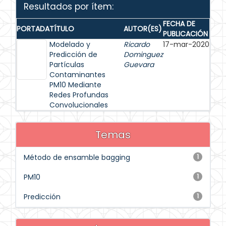
Resultados por ítem:
FECHA DE
PORTADA
TÍTULO
AUTOR(ES)
PUBLICACIÓN
Modelado y
Ricardo
17-mar-2020
Predicción de
Dominguez
Partículas
Guevara
Contaminantes
PM10 Mediante
Redes Profundas
Convolucionales
Temas
Método de ensamble bagging
1
PM10
1
Predicción
1