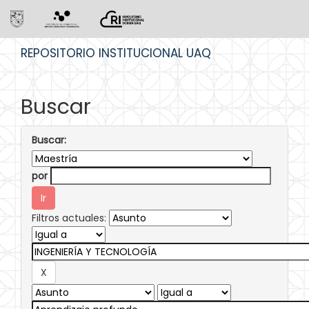
Skip
REPOSITORIO INSTITUCIONAL UAQ
navigation
Buscar
Buscar:
por
Filtros actuales: