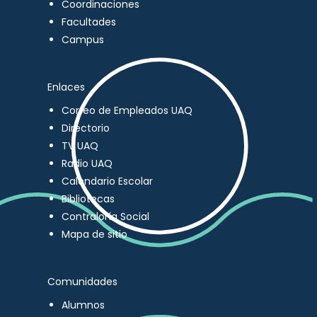
Coordinaciones
Facultades
Campus
Enlaces
Correo de Empleados UAQ
Directorio
TV UAQ
Radio UAQ
Calendario Escolar
Bibliotecas
Contraloría Social
Mapa de sitio
Comunidades
Alumnos