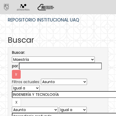
Skip
REPOSITORIO INSTITUCIONAL UAQ
navigation
Buscar
Buscar:
por
Filtros actuales: