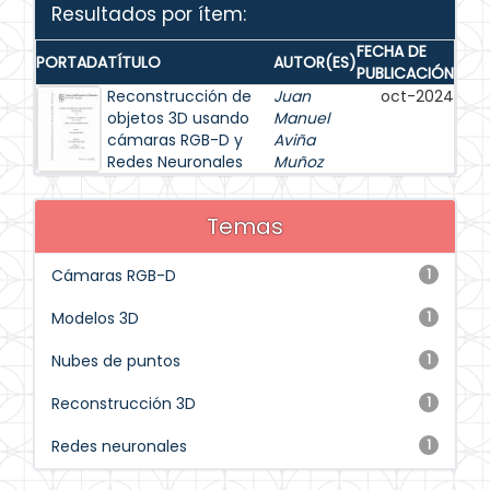
Resultados por ítem:
FECHA DE
PORTADA
TÍTULO
AUTOR(ES)
PUBLICACIÓN
Reconstrucción de
Juan
oct-2024
objetos 3D usando
Manuel
cámaras RGB-D y
Aviña
Redes Neuronales
Muñoz
Temas
Cámaras RGB-D
1
Modelos 3D
1
Nubes de puntos
1
Reconstrucción 3D
1
Redes neuronales
1