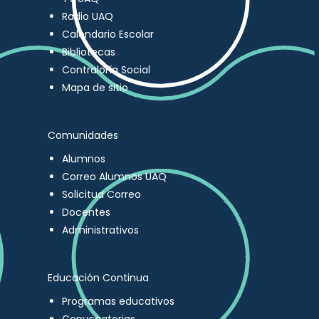
Radio UAQ
Calendario Escolar
Bibliotecas
Contraloría Social
Mapa de sitio
Comunidades
Alumnos
Correo Alumnos UAQ
Solicitud Correo
Docentes
Administrativos
Educación Continua
Programas educativos