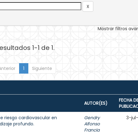
Mostrar filtros av
esultados 1-1 de 1.
Anterior
1
Siguiente
FECHA D
AUTOR(ES)
PUBLICA
de riesgo cardiovascular en
Gendry
3-jul
izaje profundo.
Alfonso
Francia