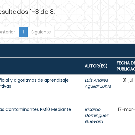
esultados 1-8 de 8.
Anterior
1
Siguiente
FECHA D
AUTOR(ES)
PUBLICA
ificial y algoritmos de aprendizaje
Luis Andres
31-ju
tivas
Aguilar Luhrs
ulas Contaminantes PM10 Mediante
Ricardo
17-mar
Dominguez
Guevara