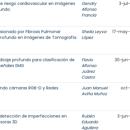
de riesgo cardiovascular en imágenes
Gendry
3-jul
fundo.
Alfonso
Francia
sionado por Fibrosis Pulmonar
Sheila Leyva
17-may
 profundo en imágenes de Tomografía
López
dizaje profundo para clasificación de
Flavio
30-jun
señales EMG
Alfonso
Juárez
Castro
sando cámaras RGB-D y Redes
Juan Manuel
oct
Aviña Muñoz
la detección de imperfecciones en
Rubén
3-jun
esoras 3D
Eduardo
Aguilera