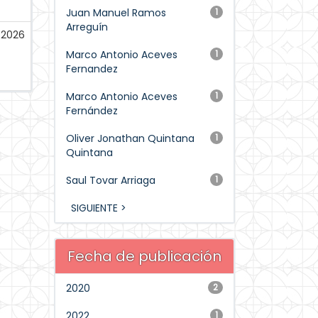
Juan Manuel Ramos
1
Arreguín
-2026
Marco Antonio Aceves
1
Fernandez
Marco Antonio Aceves
1
Fernández
Oliver Jonathan Quintana
1
Quintana
Saul Tovar Arriaga
1
SIGUIENTE >
Fecha de publicación
2020
2
2022
1