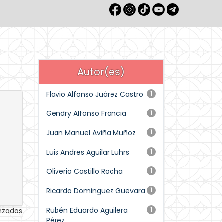
Autor(es)
Flavio Alfonso Juárez Castro
1
Gendry Alfonso Francia
1
Juan Manuel Aviña Muñoz
1
Luis Andres Aguilar Luhrs
1
Oliverio Castillo Rocha
1
Ricardo Dominguez Guevara
1
Rubén Eduardo Aguilera
1
anzados
Pérez