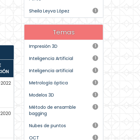
Sheila Leyva López
1
Temas
Impresión 3D
1
Inteligencia Artificial
1
E
Inteligencia artificial
1
CIÓN
Metrología óptica
1
l-2022
Modelos 3D
1
Método de ensamble
1
-2020
bagging
Nubes de puntos
1
OCT
1