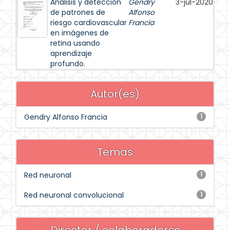
Análisis y detección
Gendry
3-jul-2020
de patrones de
Alfonso
riesgo cardiovascular
Francia
en imágenes de
retina usando
aprendizaje
profundo.
Autor(es)
Gendry Alfonso Francia
1
Temas
Red neuronal
1
Red neuronal convolucional
1