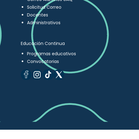
Solicitud Correo
Docentes
Administrativos
Educación Continua
Programas educativos
Convocatorias