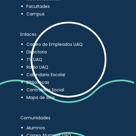
Facultades
Campus
Enlaces
Correo de Empleados UAQ
Directorio
TV UAQ
Radio UAQ
Calendario Escolar
Bibliotecas
Contraloría Social
Mapa de sitio
Comunidades
Alumnos
Correo Alumnos UAQ