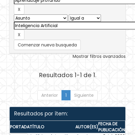
Comenzar nueva busqueda
Mostrar filtros avanzados
Resultados 1-1 de 1.
Anterior
1
Siguiente
Resultados por ítem:
FECHA DE
PORTADA
TÍTULO
AUTOR(ES)
PUBLICACIÓN