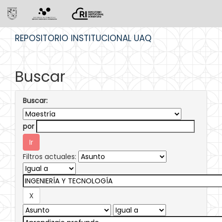
Skip
REPOSITORIO INSTITUCIONAL UAQ
navigation
Buscar
Buscar:
por
Filtros actuales: