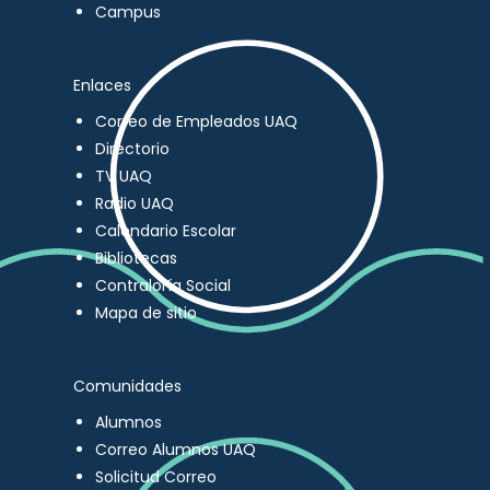
Campus
Enlaces
Correo de Empleados UAQ
Directorio
TV UAQ
Radio UAQ
Calendario Escolar
Bibliotecas
Contraloría Social
Mapa de sitio
Comunidades
Alumnos
Correo Alumnos UAQ
Solicitud Correo