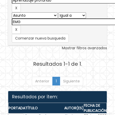
Comenzar nueva busqueda
Mostrar filtros avanzados
Resultados 1-1 de 1.
Anterior
1
Siguiente
Resultados por ítem:
FECHA DE
PORTADA
TÍTULO
AUTOR(ES)
PUBLICACIÓN