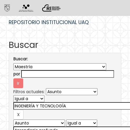
Skip
REPOSITORIO INSTITUCIONAL UAQ
navigation
Buscar
Buscar:
por
Filtros actuales: