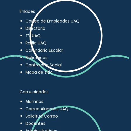
Enlaces
Correo de Empleados UAQ
Directorio
TV UAQ
Radio UAQ
Calendario Escolar
Bibliotecas
Contraloría Social
Mapa de sitio
Comunidades
Alumnos
Correo Alumnos UAQ
Solicitud Correo
Docentes
Administrativos