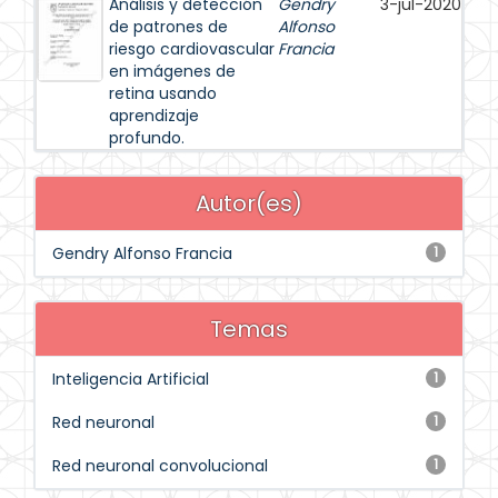
Análisis y detección
Gendry
3-jul-2020
de patrones de
Alfonso
riesgo cardiovascular
Francia
en imágenes de
retina usando
aprendizaje
profundo.
Autor(es)
Gendry Alfonso Francia
1
Temas
Inteligencia Artificial
1
Red neuronal
1
Red neuronal convolucional
1