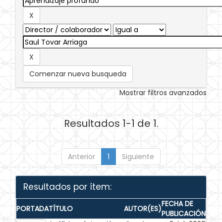
Comenzar nueva busqueda
Mostrar filtros avanzados
Resultados 1-1 de 1.
Anterior
1
Siguiente
Resultados por ítem:
FECHA DE
PORTADA
TÍTULO
AUTOR(ES)
PUBLICACIÓN