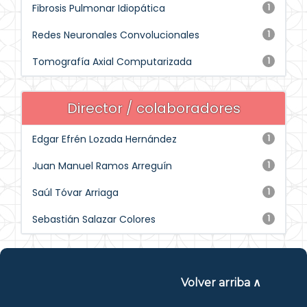
Fibrosis Pulmonar Idiopática
1
Redes Neuronales Convolucionales
1
Tomografía Axial Computarizada
1
Director / colaboradores
Edgar Efrén Lozada Hernández
1
Juan Manuel Ramos Arreguín
1
Saúl Tóvar Arriaga
1
Sebastián Salazar Colores
1
Volver arriba ∧