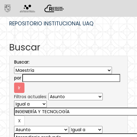
Skip
REPOSITORIO INSTITUCIONAL UAQ
navigation
Buscar
Buscar:
por
Filtros actuales: