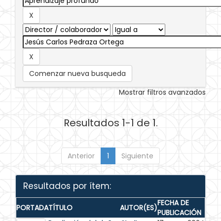
Comenzar nueva busqueda
Mostrar filtros avanzados
Resultados 1-1 de 1.
Anterior
1
Siguiente
Resultados por ítem:
FECHA DE
PORTADA
TÍTULO
AUTOR(ES)
PUBLICACIÓN