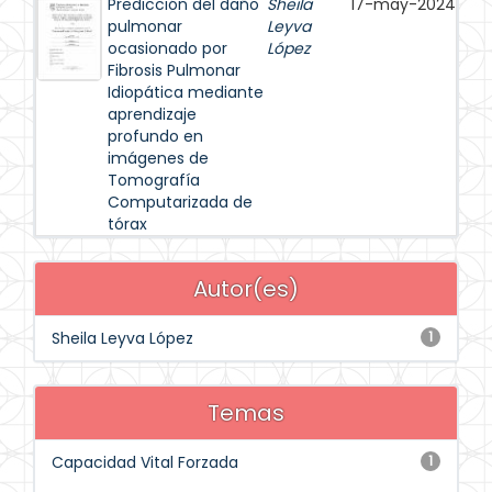
Predicción del daño
Sheila
17-may-2024
pulmonar
Leyva
ocasionado por
López
Fibrosis Pulmonar
Idiopática mediante
aprendizaje
profundo en
imágenes de
Tomografía
Computarizada de
tórax
Autor(es)
Sheila Leyva López
1
Temas
Capacidad Vital Forzada
1