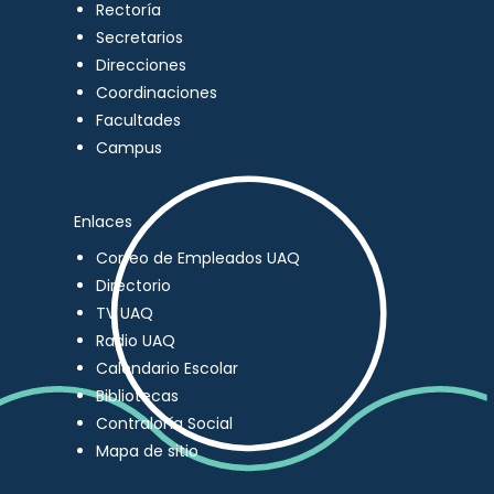
Rectoría
Secretarios
Direcciones
Coordinaciones
Facultades
Campus
Enlaces
Correo de Empleados UAQ
Directorio
TV UAQ
Radio UAQ
Calendario Escolar
Bibliotecas
Contraloría Social
Mapa de sitio