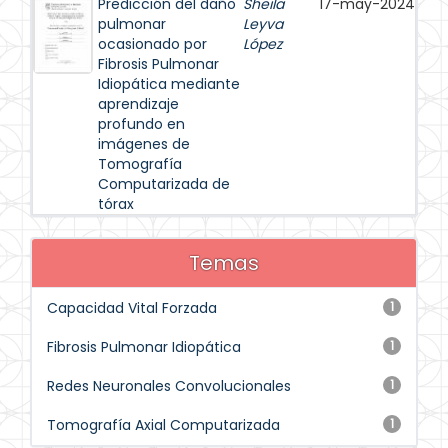
Predicción del daño
Sheila
17-may-2024
pulmonar
Leyva
ocasionado por
López
Fibrosis Pulmonar
Idiopática mediante
aprendizaje
profundo en
imágenes de
Tomografía
Computarizada de
tórax
Temas
Capacidad Vital Forzada
1
Fibrosis Pulmonar Idiopática
1
Redes Neuronales Convolucionales
1
Tomografía Axial Computarizada
1