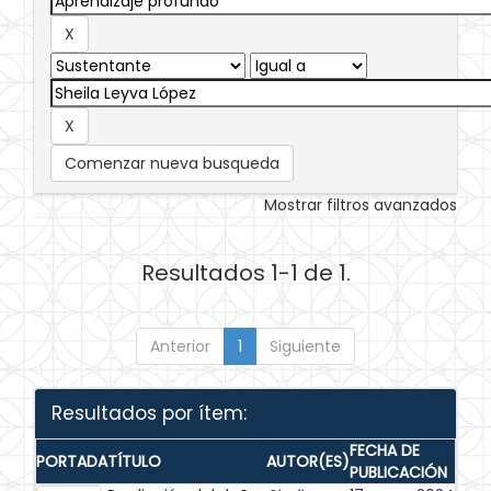
Comenzar nueva busqueda
Mostrar filtros avanzados
Resultados 1-1 de 1.
Anterior
1
Siguiente
Resultados por ítem:
FECHA DE
PORTADA
TÍTULO
AUTOR(ES)
PUBLICACIÓN