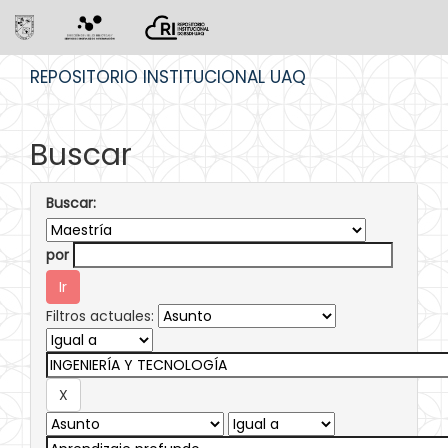
Skip
REPOSITORIO INSTITUCIONAL UAQ
navigation
Buscar
Buscar:
por
Filtros actuales: