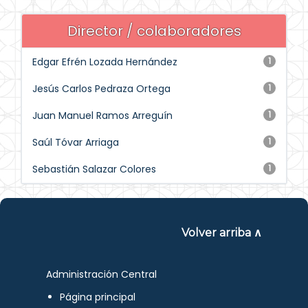
Director / colaboradores
Edgar Efrén Lozada Hernández
1
Jesús Carlos Pedraza Ortega
1
Juan Manuel Ramos Arreguín
1
Saúl Tóvar Arriaga
1
Sebastián Salazar Colores
1
Volver arriba ∧
Administración Central
Página principal