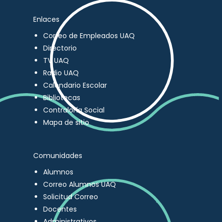
Enlaces
Correo de Empleados UAQ
Directorio
TV UAQ
Radio UAQ
Calendario Escolar
Bibliotecas
Contraloría Social
Mapa de sitio
Comunidades
Alumnos
Correo Alumnos UAQ
Solicitud Correo
Docentes
Administrativos