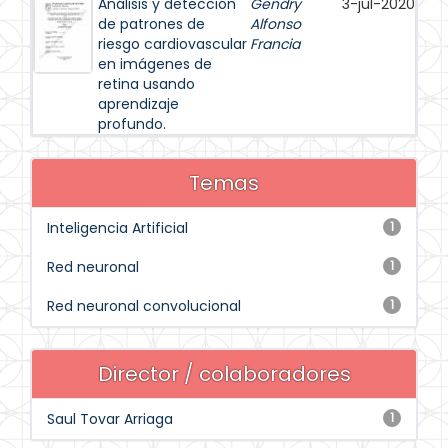
Análisis y detección
Gendry
3-jul-2020
de patrones de
Alfonso
riesgo cardiovascular
Francia
en imágenes de
retina usando
aprendizaje
profundo.
Temas
Inteligencia Artificial
1
Red neuronal
1
Red neuronal convolucional
1
Director / colaboradores
Saul Tovar Arriaga
1