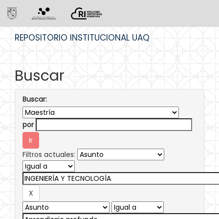
Skip
REPOSITORIO INSTITUCIONAL UAQ
navigation
Buscar
Buscar:
por
Filtros actuales: