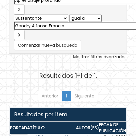
Comenzar nueva busqueda
Mostrar filtros avanzados
Resultados 1-1 de 1.
Anterior
1
Siguiente
Resultados por ítem:
FECHA DE
PORTADA
TÍTULO
AUTOR(ES)
PUBLICACIÓN