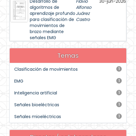
Desarrollo de
Flavio
30-jun-2026
algoritmos de
Alfonso
aprendizaje profundo
Juárez
para clasificación de
Castro
movimientos de
brazo mediante
señales EMG
Temas
Clasificación de movimientos
1
EMG
1
Inteligencia artificial
1
Señales bioeléctricas
1
Señales mioeléctricas
1