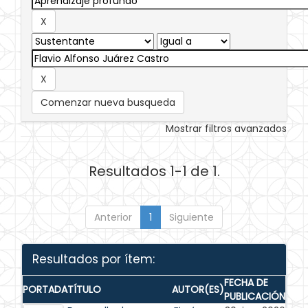
Comenzar nueva busqueda
Mostrar filtros avanzados
Resultados 1-1 de 1.
Anterior
1
Siguiente
Resultados por ítem:
FECHA DE
PORTADA
TÍTULO
AUTOR(ES)
PUBLICACIÓN