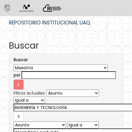
Skip
REPOSITORIO INSTITUCIONAL UAQ
navigation
Buscar
Buscar:
por
Filtros actuales: