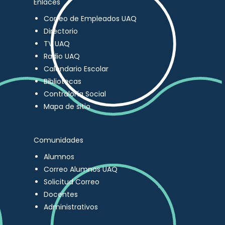
Enlaces
Correo de Empleados UAQ
Directorio
TV UAQ
Radio UAQ
Calendario Escolar
Bibliotecas
Contraloría Social
Mapa de sitio
Comunidades
Alumnos
Correo Alumnos UAQ
Solicitud Correo
Docentes
Administrativos