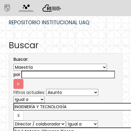
Skip
REPOSITORIO INSTITUCIONAL UAQ
navigation
Buscar
Buscar:
por
Filtros actuales: