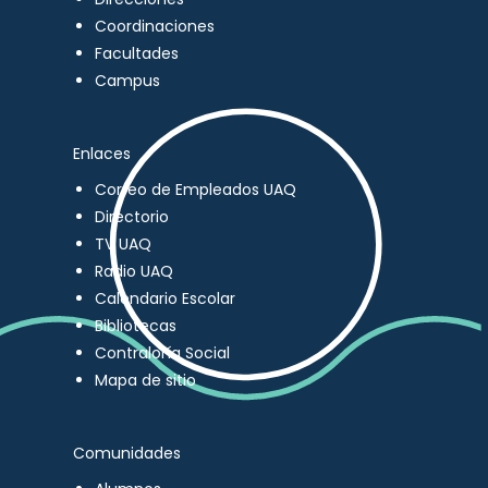
Coordinaciones
Facultades
Campus
Enlaces
Correo de Empleados UAQ
Directorio
TV UAQ
Radio UAQ
Calendario Escolar
Bibliotecas
Contraloría Social
Mapa de sitio
Comunidades