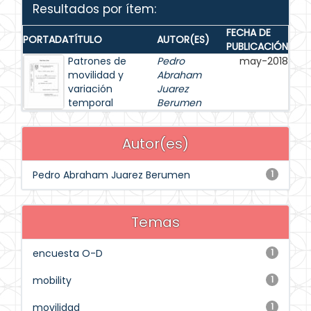
Resultados por ítem:
FECHA DE
PORTADA
TÍTULO
AUTOR(ES)
PUBLICACIÓN
Patrones de
Pedro
may-2018
movilidad y
Abraham
variación
Juarez
temporal
Berumen
Autor(es)
Pedro Abraham Juarez Berumen
1
Temas
encuesta O-D
1
mobility
1
movilidad
1