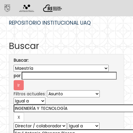
Skip
REPOSITORIO INSTITUCIONAL UAQ
navigation
Buscar
Buscar:
por
Filtros actuales: