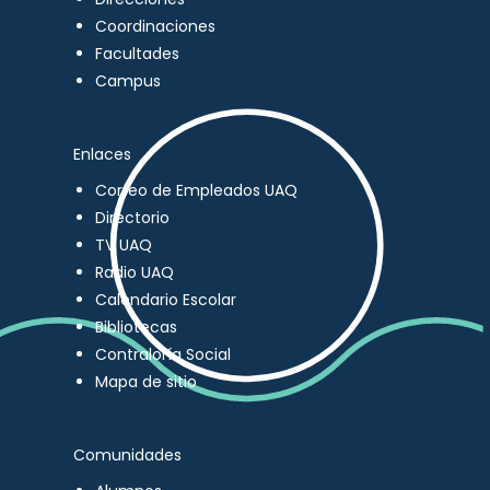
Coordinaciones
Facultades
Campus
Enlaces
Correo de Empleados UAQ
Directorio
TV UAQ
Radio UAQ
Calendario Escolar
Bibliotecas
Contraloría Social
Mapa de sitio
Comunidades