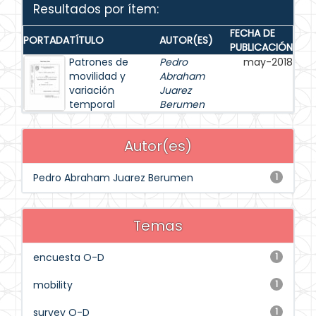
Resultados por ítem:
FECHA DE
PORTADA
TÍTULO
AUTOR(ES)
PUBLICACIÓN
Patrones de
Pedro
may-2018
movilidad y
Abraham
variación
Juarez
temporal
Berumen
Autor(es)
Pedro Abraham Juarez Berumen
1
Temas
encuesta O-D
1
mobility
1
survey O-D
1