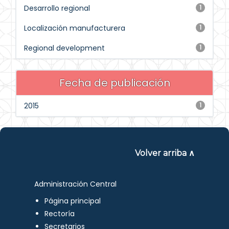
Desarrollo regional
1
Localización manufacturera
1
Regional development
1
Fecha de publicación
2015
1
Volver arriba ∧
Administración Central
Página principal
Rectoría
Secretarios