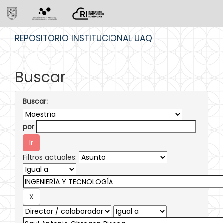
Skip
REPOSITORIO INSTITUCIONAL UAQ
navigation
Buscar
Buscar:
por
Filtros actuales: