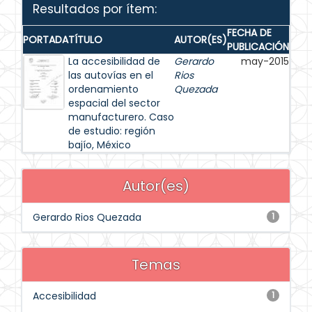
Resultados por ítem:
FECHA DE
PORTADA
TÍTULO
AUTOR(ES)
PUBLICACIÓN
La accesibilidad de
Gerardo
may-2015
las autovías en el
Rios
ordenamiento
Quezada
espacial del sector
manufacturero. Caso
de estudio: región
bajío, México
Autor(es)
Gerardo Rios Quezada
1
Temas
Accesibilidad
1