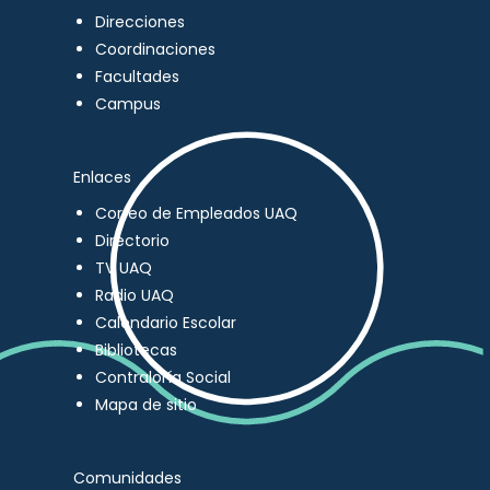
Direcciones
Coordinaciones
Facultades
Campus
Enlaces
Correo de Empleados UAQ
Directorio
TV UAQ
Radio UAQ
Calendario Escolar
Bibliotecas
Contraloría Social
Mapa de sitio
Comunidades