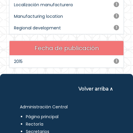
Localización manufacturera
1
Manufacturing location
1
Regional development
1
Fecha de publicación
2015
1
Volver arriba ∧
Administración Central
Página principal
Rectoría
Secretarios