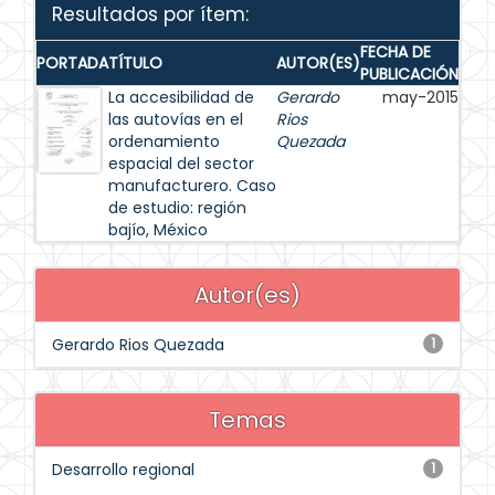
Resultados por ítem:
FECHA DE
PORTADA
TÍTULO
AUTOR(ES)
PUBLICACIÓN
La accesibilidad de
Gerardo
may-2015
las autovías en el
Rios
ordenamiento
Quezada
espacial del sector
manufacturero. Caso
de estudio: región
bajío, México
Autor(es)
Gerardo Rios Quezada
1
Temas
Desarrollo regional
1