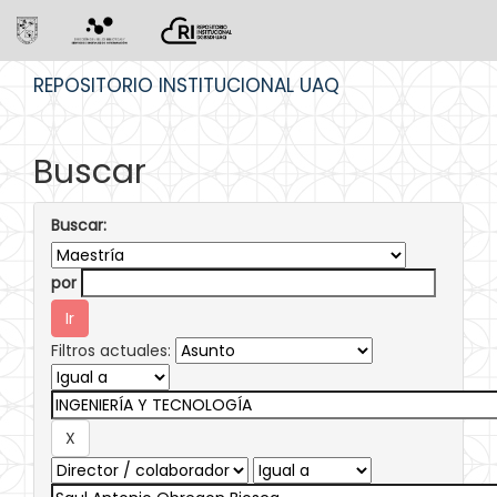
Skip
REPOSITORIO INSTITUCIONAL UAQ
navigation
Buscar
Buscar:
por
Filtros actuales: