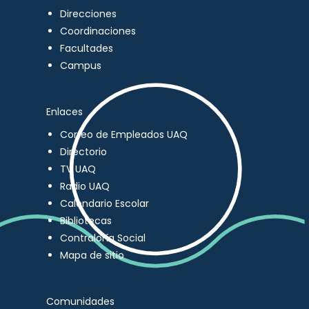
Direcciones
Coordinaciones
Facultades
Campus
Enlaces
Correo de Empleados UAQ
Directorio
TV UAQ
Radio UAQ
Calendario Escolar
Bibliotecas
Contraloría Social
Mapa de sitio
Comunidades