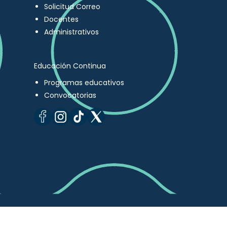
Solicitud Correo
Docentes
Administrativos
Educación Continua
Programas educativos
Convocatorias