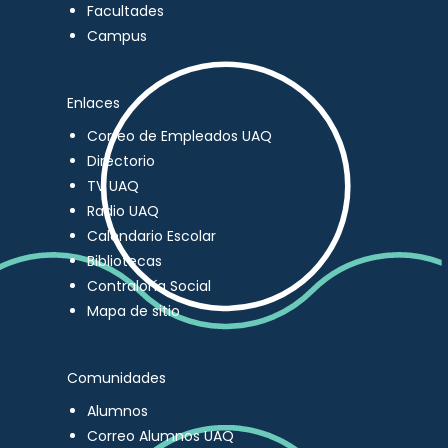
Facultades
Campus
Enlaces
Correo de Empleados UAQ
Directorio
TV UAQ
Radio UAQ
Calendario Escolar
Bibliotecas
Contraloría Social
Mapa de sitio
Comunidades
Alumnos
Correo Alumnos UAQ