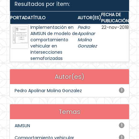
Resultados por ítem:
FECHA DE
PORTADA
TÍTULO
AUTOR(ES)
PUBLICACIÓN
Implementación en
Pedro
22-nov-2018
AIMSUN de modelo de
Apolinar
comportamiento
Molina
vehicular en
Gonzalez
intersecciones
semaforizadas
Autor(es)
Pedro Apolinar Molina Gonzalez
1
Temas
AIMSUN
1
Comportamiento vehicular
1