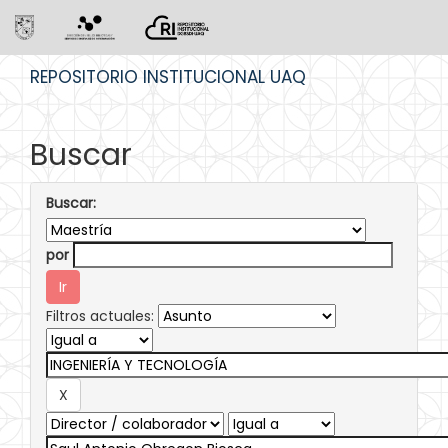
Skip
REPOSITORIO INSTITUCIONAL UAQ
navigation
Buscar
Buscar:
por
Filtros actuales: