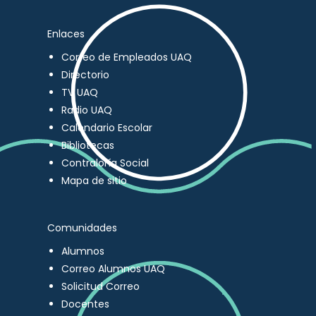
Enlaces
Correo de Empleados UAQ
Directorio
TV UAQ
Radio UAQ
Calendario Escolar
Bibliotecas
Contraloría Social
Mapa de sitio
Comunidades
Alumnos
Correo Alumnos UAQ
Solicitud Correo
Docentes