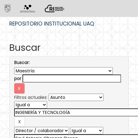
Skip
REPOSITORIO INSTITUCIONAL UAQ
navigation
Buscar
Buscar:
por
Filtros actuales: