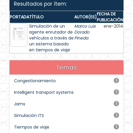
Resultados por ítem:
FECHA DE
PORTADA
TÍTULO
AUTOR(ES)
PUBLICACIÓN
Simulación de un
Marco Luis
ene-2014
agente enrutador de
Dorado
vehículos a través de
Pineda
un sistema basado
en tiempos de viaje
Temas
Congestionamiento
1
Intelligent transport systems
1
Jams
1
Simulación ITS
1
Tiempos de viaje
1