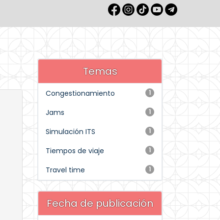
Temas
Congestionamiento
1
Jams
1
Simulación ITS
1
Tiempos de viaje
1
Travel time
1
Fecha de publicación