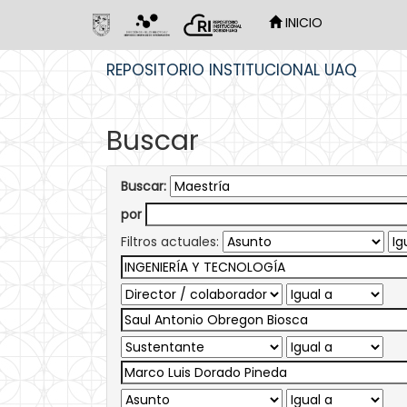
INICIO
Skip
REPOSITORIO INSTITUCIONAL UAQ
navigation
Buscar
Buscar:
por
Filtros actuales: