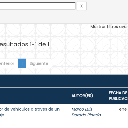
Mostrar filtros av
esultados 1-1 de 1.
Anterior
1
Siguiente
FECHA DE
AUTOR(ES)
PUBLICAC
r de vehículos a través de un
Marco Luis
ene
aje
Dorado Pineda