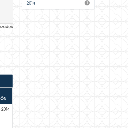
2014
1
anzados
IÓN
-2014