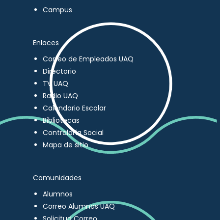
Campus
Enlaces
Correo de Empleados UAQ
Directorio
TV UAQ
Radio UAQ
Calendario Escolar
Bibliotecas
Contraloría Social
Mapa de sitio
Comunidades
Alumnos
Correo Alumnos UAQ
Solicitud Correo