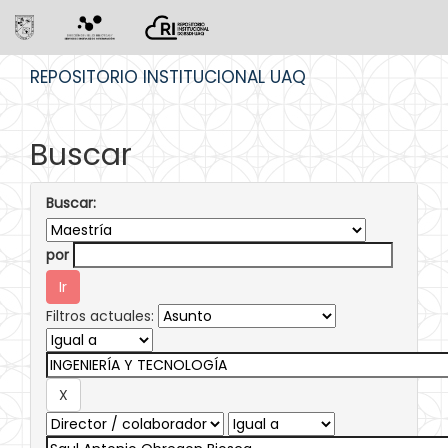
Skip
REPOSITORIO INSTITUCIONAL UAQ
navigation
Buscar
Buscar:
por
Filtros actuales: