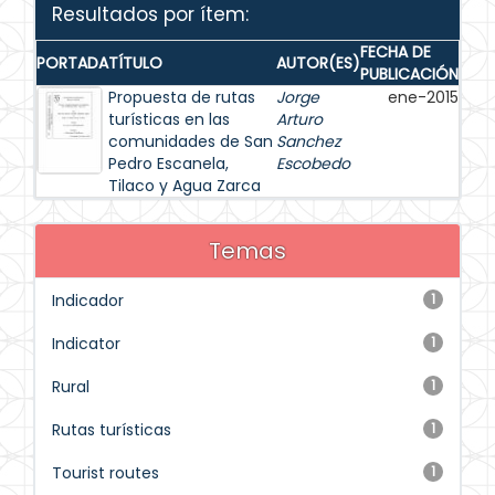
Resultados por ítem:
FECHA DE
PORTADA
TÍTULO
AUTOR(ES)
PUBLICACIÓN
Propuesta de rutas
Jorge
ene-2015
turísticas en las
Arturo
comunidades de San
Sanchez
Pedro Escanela,
Escobedo
Tilaco y Agua Zarca
Temas
Indicador
1
Indicator
1
Rural
1
Rutas turísticas
1
Tourist routes
1