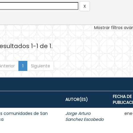
Mostrar filtros av
esultados 1-1 de 1.
Anterior
1
Siguiente
FECHA DE
AUTOR(ES)
PUBLICAC
 las comunidades de San
Jorge Arturo
ene
ca
Sanchez Escobedo