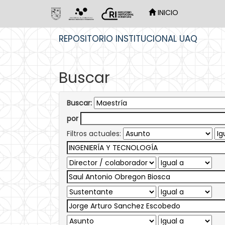
INICIO
Skip
REPOSITORIO INSTITUCIONAL UAQ
navigation
Buscar
Buscar:
por
Filtros actuales: