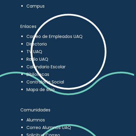
Campus
Enlaces
Correo de Empleados UAQ
Directorio
TV UAQ
Radio UAQ
Calendario Escolar
Bibliotecas
Contraloría Social
Mapa de sitio
Comunidades
Alumnos
Correo Alumnos UAQ
Solicitud Correo