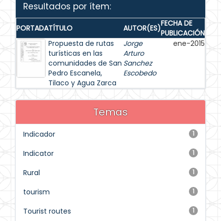
Resultados por ítem:
FECHA DE
PORTADA
TÍTULO
AUTOR(ES)
PUBLICACIÓN
Propuesta de rutas
Jorge
ene-2015
turísticas en las
Arturo
comunidades de San
Sanchez
Pedro Escanela,
Escobedo
Tilaco y Agua Zarca
Temas
Indicador
1
Indicator
1
Rural
1
tourism
1
Tourist routes
1