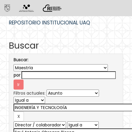
Skip
REPOSITORIO INSTITUCIONAL UAQ
navigation
Buscar
Buscar:
por
Filtros actuales: