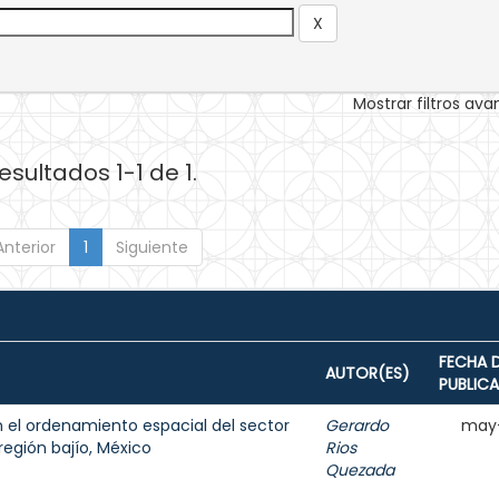
Mostrar filtros av
esultados 1-1 de 1.
Anterior
1
Siguiente
FECHA 
AUTOR(ES)
PUBLIC
n el ordenamiento espacial del sector
Gerardo
may
egión bajío, México
Rios
Quezada