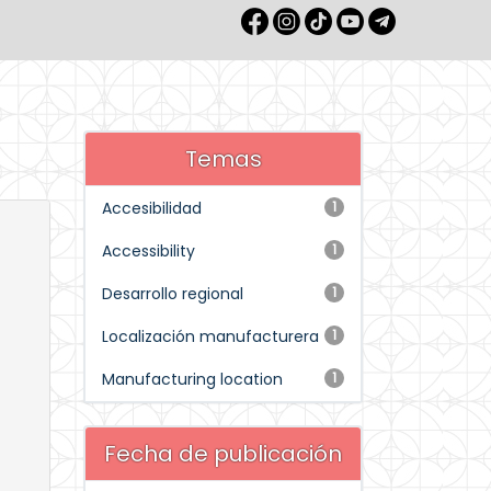
Temas
Accesibilidad
1
Accessibility
1
Desarrollo regional
1
Localización manufacturera
1
Manufacturing location
1
Fecha de publicación