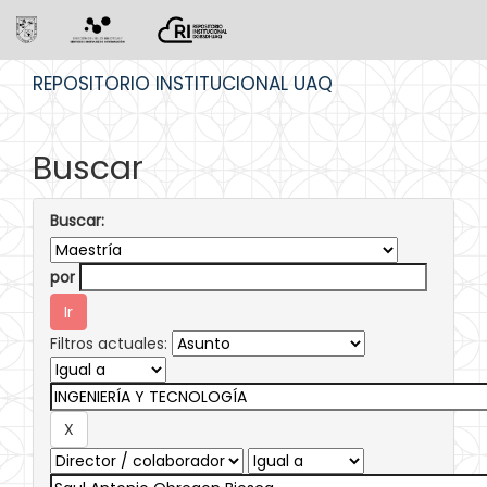
Skip
REPOSITORIO INSTITUCIONAL UAQ
navigation
Buscar
Buscar:
por
Filtros actuales: