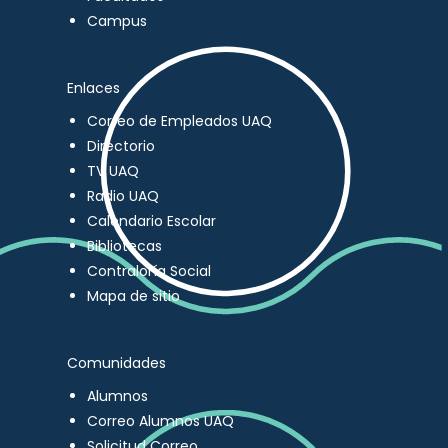
Campus
Enlaces
Correo de Empleados UAQ
Directorio
TV UAQ
Radio UAQ
Calendario Escolar
Bibliotecas
Contraloría Social
Mapa de sitio
Comunidades
Alumnos
Correo Alumnos UAQ
Solicitud Correo