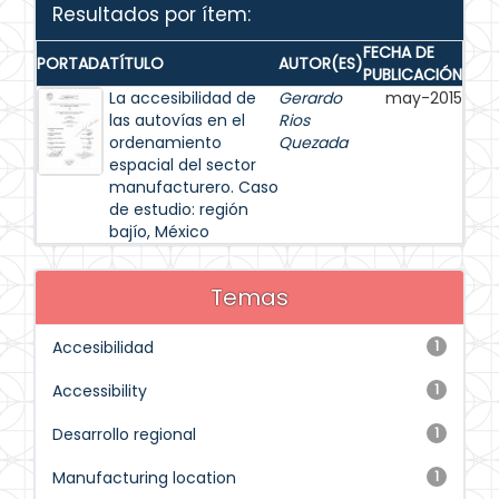
Resultados por ítem:
FECHA DE
PORTADA
TÍTULO
AUTOR(ES)
PUBLICACIÓN
La accesibilidad de
Gerardo
may-2015
las autovías en el
Rios
ordenamiento
Quezada
espacial del sector
manufacturero. Caso
de estudio: región
bajío, México
Temas
Accesibilidad
1
Accessibility
1
Desarrollo regional
1
Manufacturing location
1