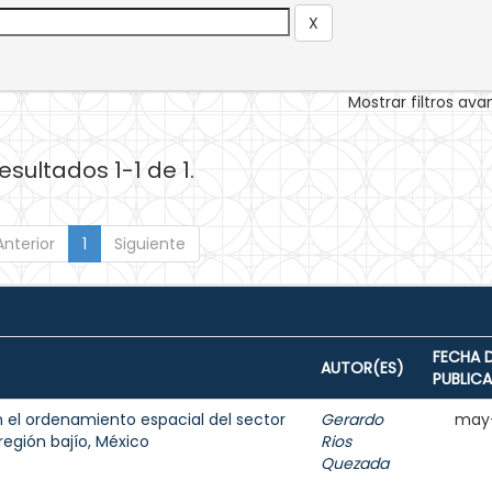
Mostrar filtros av
esultados 1-1 de 1.
Anterior
1
Siguiente
FECHA 
AUTOR(ES)
PUBLIC
n el ordenamiento espacial del sector
Gerardo
may
egión bajío, México
Rios
Quezada