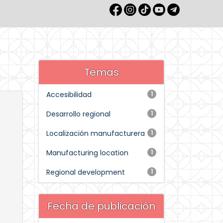
Temas
Accesibilidad
1
Desarrollo regional
1
Localización manufacturera
1
Manufacturing location
1
Regional development
1
Fecha de publicación