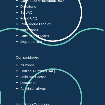
Correo de Empleados UAQ
Directorio
TV UAQ
Radio UAQ
Calendario Escolar
Bibliotecas
Contraloría Social
Mapa de sitio
Comunidades
Alumnos
Correo Alumnos UAQ
Solicitud Correo
Docentes
Administrativos
Educación Continua