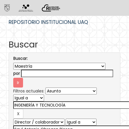
Skip
REPOSITORIO INSTITUCIONAL UAQ
navigation
Buscar
Buscar:
por
Filtros actuales: