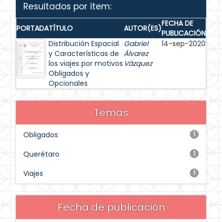
Resultados por ítem:
FECHA DE
PORTADA
TÍTULO
AUTOR(ES)
PUBLICACIÓN
Distribución Espacial
Gabriel
14-sep-2020
y Características de
Álvarez
los viajes por motivos
Vázquez
Obligados y
Opcionales
Temas
Obligados
1
Querétaro
1
Viajes
1
Fecha de publicación