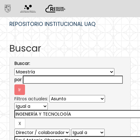
Skip
REPOSITORIO INSTITUCIONAL UAQ
navigation
Buscar
Buscar:
por
Filtros actuales: