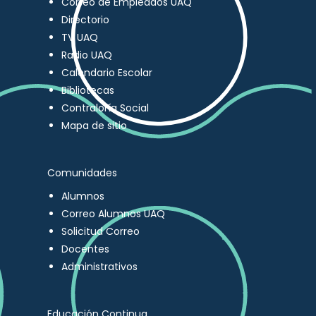
Correo de Empleados UAQ
Directorio
TV UAQ
Radio UAQ
Calendario Escolar
Bibliotecas
Contraloría Social
Mapa de sitio
Comunidades
Alumnos
Correo Alumnos UAQ
Solicitud Correo
Docentes
Administrativos
Educación Continua