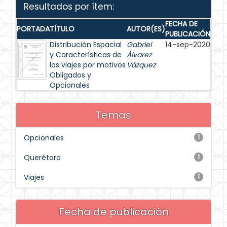
Resultados por ítem:
FECHA DE
PORTADA
TÍTULO
AUTOR(ES)
PUBLICACIÓN
Distribución Espacial
Gabriel
14-sep-2020
y Características de
Álvarez
los viajes por motivos
Vázquez
Obligados y
Opcionales
Temas
Opcionales
1
Querétaro
1
Viajes
1
Fecha de publicación