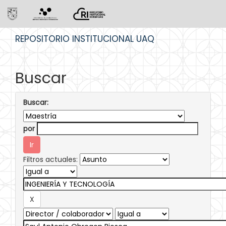
Skip
REPOSITORIO INSTITUCIONAL UAQ
navigation
Buscar
Buscar:
por
Filtros actuales: