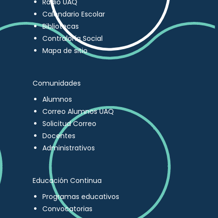
Radio UAQ
Calendario Escolar
Bibliotecas
Contraloría Social
Mapa de sitio
Comunidades
Alumnos
Correo Alumnos UAQ
Solicitud Correo
Docentes
Administrativos
Educación Continua
Programas educativos
Convocatorias