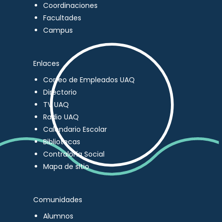
Coordinaciones
Facultades
Campus
Enlaces
Correo de Empleados UAQ
Directorio
TV UAQ
Radio UAQ
Calendario Escolar
Bibliotecas
Contraloría Social
Mapa de sitio
Comunidades
Alumnos