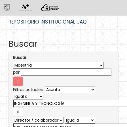
Skip
REPOSITORIO INSTITUCIONAL UAQ
navigation
Buscar
Buscar:
por
Filtros actuales: