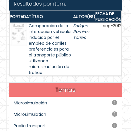
Resultados por ítem:
FECHA DE
PORTADA
TÍTULO
AUTOR(ES)
PUBLICACIÓN
Comparación de la
Enrique
sep-2012
interacción vehicular
Ramirez
inducida por el
Torres
empleo de carriles
preferenciales para
el transporte público
utilizando
microsimulación de
tráfico
Temas
Microsimulación
1
Microsimulation
1
Public transport
1