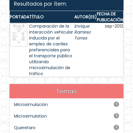
Resultados por ítem:
FECHA DE
PORTADA
TÍTULO
AUTOR(ES)
PUBLICACIÓN
Comparación de la
Enrique
sep-2012
interacción vehicular
Ramirez
inducida por el
Torres
empleo de carriles
preferenciales para
el transporte público
utilizando
microsimulación de
tráfico
Temas
Microsimulación
1
Microsimulation
1
Queretaro
1