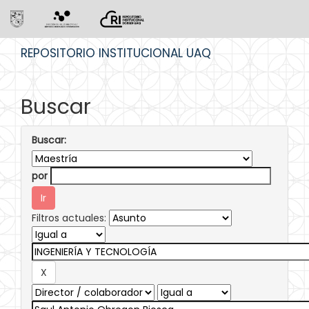
Skip
REPOSITORIO INSTITUCIONAL UAQ
navigation
Buscar
Buscar:
por
Filtros actuales: