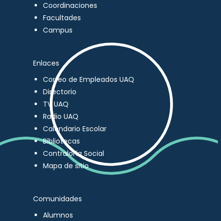
Coordinaciones
Facultades
Campus
Enlaces
Correo de Empleados UAQ
Directorio
TV UAQ
Radio UAQ
Calendario Escolar
Bibliotecas
Contraloría Social
Mapa de sitio
Comunidades
Alumnos