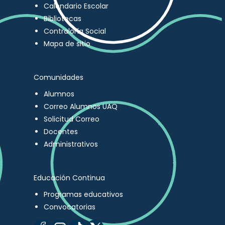
Calendario Escolar
Bibliotecas
Contraloría Social
Mapa de sitio
Comunidades
Alumnos
Correo Alumnos UAQ
Solicitud Correo
Docentes
Administrativos
Educación Continua
Programas educativos
Convocatorias