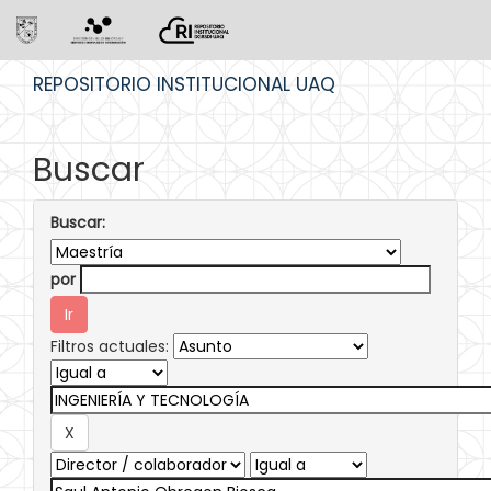
Skip
REPOSITORIO INSTITUCIONAL UAQ
navigation
Buscar
Buscar:
por
Filtros actuales: