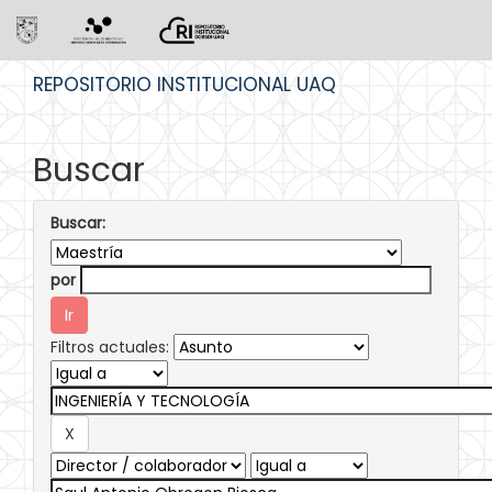
Skip
REPOSITORIO INSTITUCIONAL UAQ
navigation
Buscar
Buscar:
por
Filtros actuales: