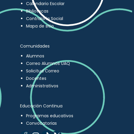
Calendario Escolar
Bibliotecas
Contraloría Social
Mapa de sitio
Comunidades
Alumnos
Correo Alumnos UAQ
Solicitud Correo
Docentes
Administrativos
Educación Continua
Programas educativos
Convocatorias