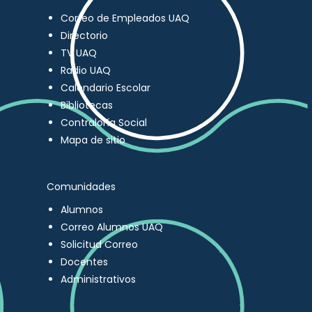
Correo de Empleados UAQ
Directorio
TV UAQ
Radio UAQ
Calendario Escolar
Bibliotecas
Contraloría Social
Mapa de sitio
Comunidades
Alumnos
Correo Alumnos UAQ
Solicitud Correo
Docentes
Administrativos