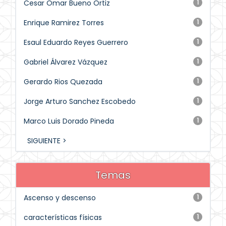
Cesar Omar Bueno Ortiz
1
Enrique Ramirez Torres
1
Esaul Eduardo Reyes Guerrero
1
Gabriel Álvarez Vázquez
1
Gerardo Rios Quezada
1
Jorge Arturo Sanchez Escobedo
1
Marco Luis Dorado Pineda
1
SIGUIENTE >
Temas
Ascenso y descenso
1
características físicas
1