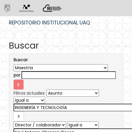
Skip
REPOSITORIO INSTITUCIONAL UAQ
navigation
Buscar
Buscar:
por
Filtros actuales: