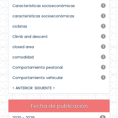
Características socioeconómicas
1
características socioeconómicas
1
ciclistas
1
Climb and descent
1
closed area
1
comodidad
1
Comportamiento peatonal
1
Comportamiento vehicular
1
< ANTERIOR
SIGUIENTE >
Fecha de publicación
2020 - 2029
5