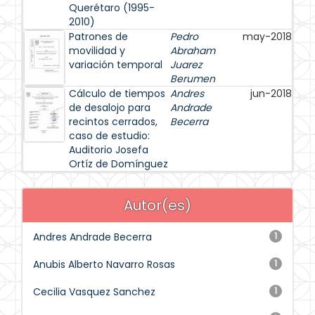
Querétaro (1995-
2010)
Patrones de
Pedro
may-2018
movilidad y
Abraham
variación temporal
Juarez
Berumen
Cálculo de tiempos
Andres
jun-2018
de desalojo para
Andrade
recintos cerrados,
Becerra
caso de estudio:
Auditorio Josefa
Ortíz de Domínguez
Autor(es)
Andres Andrade Becerra
1
Anubis Alberto Navarro Rosas
1
Cecilia Vasquez Sanchez
1