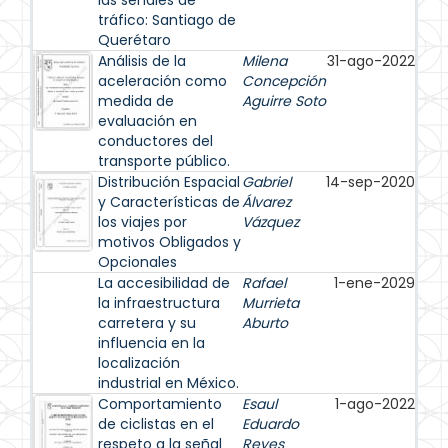
las señales de
tráfico: Santiago de
Querétaro
Análisis de la
Milena
31-ago-2022
aceleración como
Concepción
medida de
Aguirre Soto
evaluación en
conductores del
transporte público.
Distribución Espacial
Gabriel
14-sep-2020
y Características de
Álvarez
los viajes por
Vázquez
motivos Obligados y
Opcionales
La accesibilidad de
Rafael
1-ene-2029
la infraestructura
Murrieta
carretera y su
Aburto
influencia en la
localización
industrial en México.
Comportamiento
Esaul
1-ago-2022
de ciclistas en el
Eduardo
respeto a la señal
Reyes