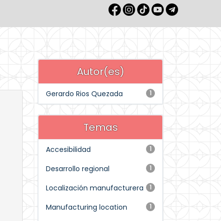
Autor(es)
Gerardo Rios Quezada
1
Temas
Accesibilidad
1
Desarrollo regional
1
Localización manufacturera
1
Manufacturing location
1