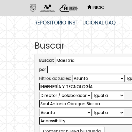
INICIO
Skip
REPOSITORIO INSTITUCIONAL UAQ
navigation
Buscar
Buscar:
por
Filtros actuales:
Comenzar nueva busqueda