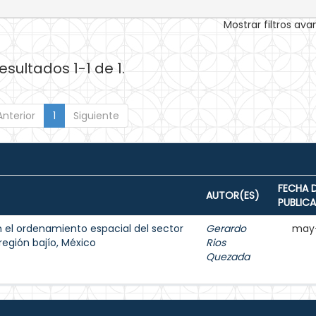
Mostrar filtros av
esultados 1-1 de 1.
Anterior
1
Siguiente
FECHA 
AUTOR(ES)
PUBLIC
n el ordenamiento espacial del sector
Gerardo
may
egión bajío, México
Rios
Quezada