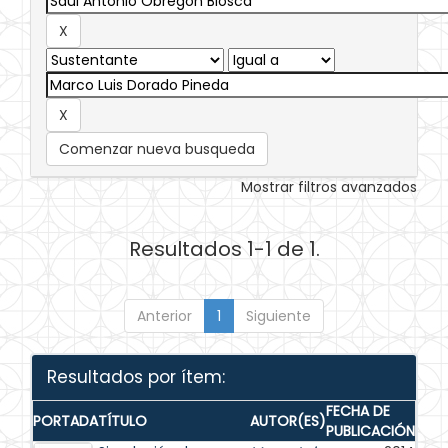
Comenzar nueva busqueda
Mostrar filtros avanzados
Resultados 1-1 de 1.
Anterior
1
Siguiente
Resultados por ítem:
FECHA DE
PORTADA
TÍTULO
AUTOR(ES)
PUBLICACIÓN