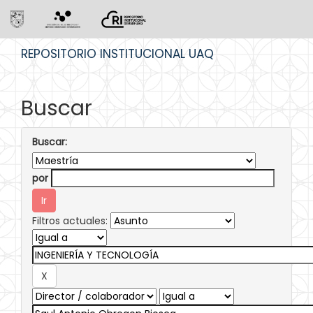
Skip
REPOSITORIO INSTITUCIONAL UAQ
navigation
Buscar
Buscar:
por
Filtros actuales: