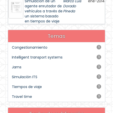
Simulación de un
Marco Luis
ene-2014
agente enrutador de
Dorado
vehículos a través de
Pineda
un sistema basado
en tiempos de viaje
Temas
Congestionamiento
1
Intelligent transport systems
1
Jams
1
Simulación ITS
1
Tiempos de viaje
1
Travel time
1