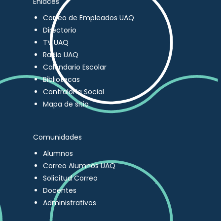
Enlaces
Correo de Empleados UAQ
Directorio
TV UAQ
Radio UAQ
Calendario Escolar
Bibliotecas
Contraloría Social
Mapa de sitio
Comunidades
Alumnos
Correo Alumnos UAQ
Solicitud Correo
Docentes
Administrativos