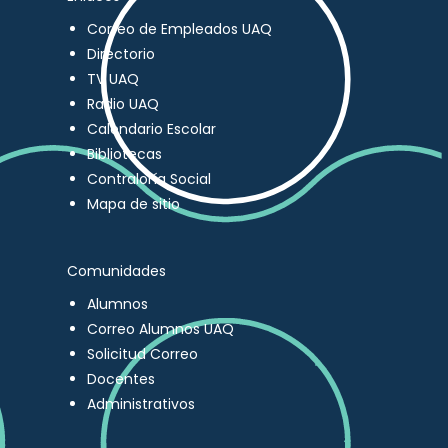
Correo de Empleados UAQ
Directorio
TV UAQ
Radio UAQ
Calendario Escolar
Bibliotecas
Contraloría Social
Mapa de sitio
Comunidades
Alumnos
Correo Alumnos UAQ
Solicitud Correo
Docentes
Administrativos