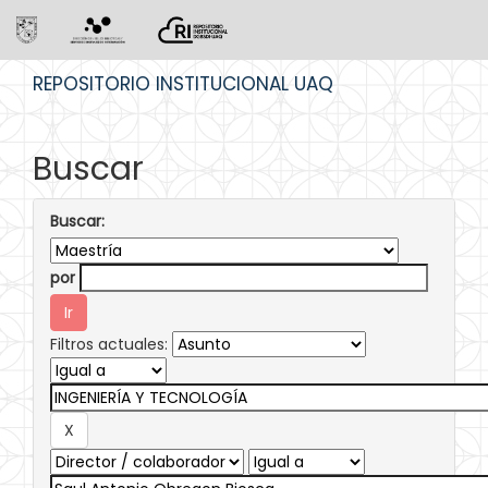
Skip
REPOSITORIO INSTITUCIONAL UAQ
navigation
Buscar
Buscar:
por
Filtros actuales: