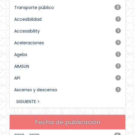
Transporte público
2
Accesibilidad
1
Accessibility
1
Aceleraciones
1
Agebs
1
AIMSUN
1
API
1
Ascenso y descenso
1
SIGUIENTE >
Fecha de publicación