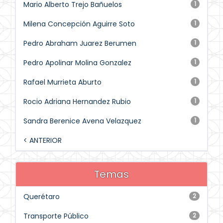
Mario Alberto Trejo Bañuelos
1
Milena Concepción Aguirre Soto
1
Pedro Abraham Juarez Berumen
1
Pedro Apolinar Molina Gonzalez
1
Rafael Murrieta Aburto
1
Rocio Adriana Hernandez Rubio
1
Sandra Berenice Avena Velazquez
1
< ANTERIOR
Temas
Querétaro
2
Transporte Público
2