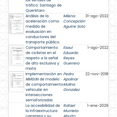
las señales de
tráfico: Santiago de
Querétaro
Análisis de la
Milena
31-ago-2022
aceleración como
Concepción
medida de
Aguirre Soto
evaluación en
conductores del
transporte público.
Comportamiento
Esaul
1-ago-2022
de ciclistas en el
Eduardo
respeto a la señal
Reyes
de alto exclusiva y
Guerrero
mixta
Implementación en
Pedro
22-nov-2018
AIMSUN de modelo
Apolinar
de comportamiento
Molina
vehicular en
Gonzalez
intersecciones
semaforizadas
La accesibilidad de
Rafael
1-ene-2029
la infraestructura
Murrieta
carretera y su
Aburto