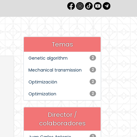
Temas
Genetic algorithm
2
Mechanical transmission
2
Optimización
2
Optimization
2
Director /
colaboradores
2