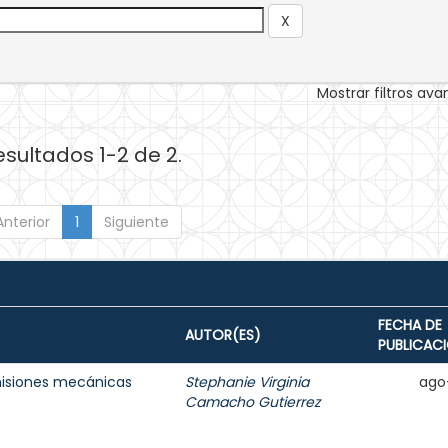
Mostrar filtros av
esultados 1-2 de 2.
Anterior
1
Siguiente
FECHA DE
AUTOR(ES)
PUBLICAC
misiones mecánicas
Stephanie Virginia
ago
Camacho Gutierrez