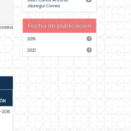
Juan Carlos Antonio
Jáuregui Correa
Fecha de publicación
anzados
2015
1
2021
1
IÓN
-2015