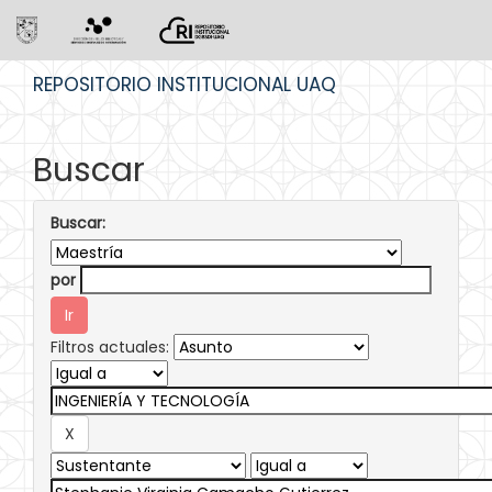
Skip
REPOSITORIO INSTITUCIONAL UAQ
navigation
Buscar
Buscar:
por
Filtros actuales: