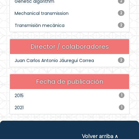
Genetic algorithm
2
Mechanical transmission
2
Transmisión mecánica
2
Director / colaboradores
Juan Carlos Antonio Jáuregui Correa
2
Fecha de publicación
2015
1
2021
1
Volver arriba ∧