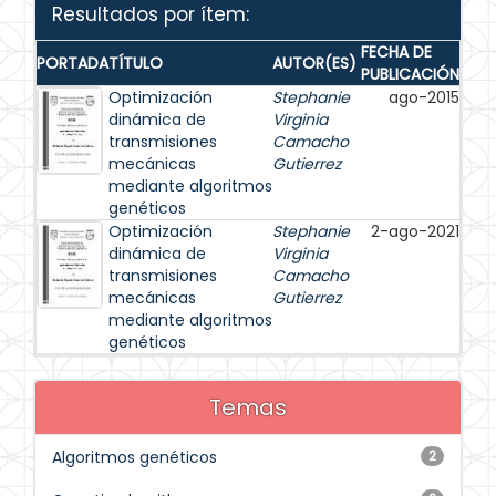
Resultados por ítem:
FECHA DE
PORTADA
TÍTULO
AUTOR(ES)
PUBLICACIÓN
Optimización
Stephanie
ago-2015
dinámica de
Virginia
transmisiones
Camacho
mecánicas
Gutierrez
mediante algoritmos
genéticos
Optimización
Stephanie
2-ago-2021
dinámica de
Virginia
transmisiones
Camacho
mecánicas
Gutierrez
mediante algoritmos
genéticos
Temas
Algoritmos genéticos
2