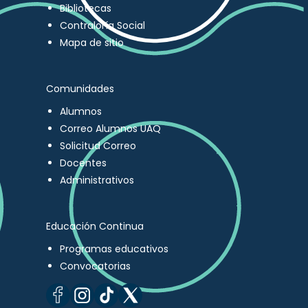
Bibliotecas
Contraloría Social
Mapa de sitio
Comunidades
Alumnos
Correo Alumnos UAQ
Solicitud Correo
Docentes
Administrativos
Educación Continua
Programas educativos
Convocatorias