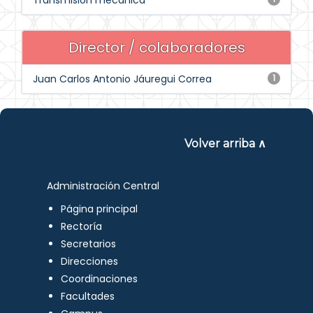
Transmisión mecánica
Director / colaboradores
Juan Carlos Antonio Jáuregui Correa
1
Volver arriba ∧
Administración Central
Página principal
Rectoría
Secretarios
Direcciones
Coordinaciones
Facultades