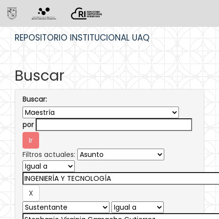
Skip
REPOSITORIO INSTITUCIONAL UAQ
navigation
Buscar
Buscar:
por
Filtros actuales: