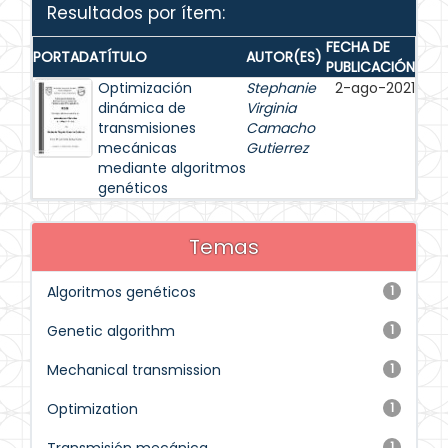
Resultados por ítem:
FECHA DE
PORTADA
TÍTULO
AUTOR(ES)
PUBLICACIÓN
Optimización
Stephanie
2-ago-2021
dinámica de
Virginia
transmisiones
Camacho
mecánicas
Gutierrez
mediante algoritmos
genéticos
Temas
Algoritmos genéticos
1
Genetic algorithm
1
Mechanical transmission
1
Optimization
1
1