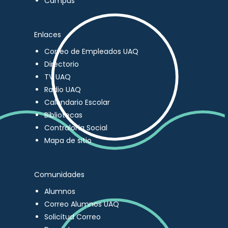
Campus
Enlaces
Correo de Empleados UAQ
Directorio
TV UAQ
Radio UAQ
Calendario Escolar
Bibliotecas
Contraloría Social
Mapa de sitio
Comunidades
Alumnos
Correo Alumnos UAQ
Solicitud Correo