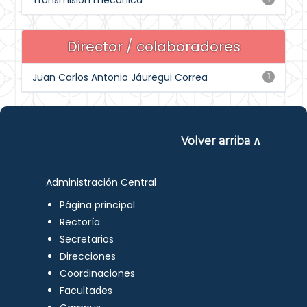
Transmisión mecánica
Director / colaboradores
Juan Carlos Antonio Jáuregui Correa
1
Volver arriba ∧
Administración Central
Página principal
Rectoría
Secretarios
Direcciones
Coordinaciones
Facultades