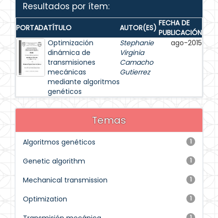
Resultados por ítem:
FECHA DE
PORTADA
TÍTULO
AUTOR(ES)
PUBLICACIÓN
Optimización
Stephanie
ago-2015
dinámica de
Virginia
transmisiones
Camacho
mecánicas
Gutierrez
mediante algoritmos
genéticos
Temas
Algoritmos genéticos
1
Genetic algorithm
1
Mechanical transmission
1
Optimization
1
1