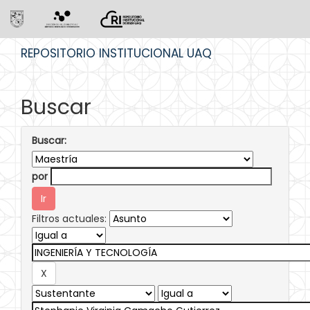
Skip
REPOSITORIO INSTITUCIONAL UAQ
navigation
Buscar
Buscar:
por
Filtros actuales: