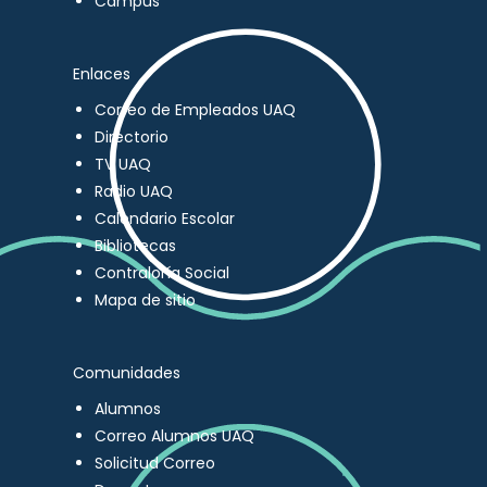
Campus
Enlaces
Correo de Empleados UAQ
Directorio
TV UAQ
Radio UAQ
Calendario Escolar
Bibliotecas
Contraloría Social
Mapa de sitio
Comunidades
Alumnos
Correo Alumnos UAQ
Solicitud Correo