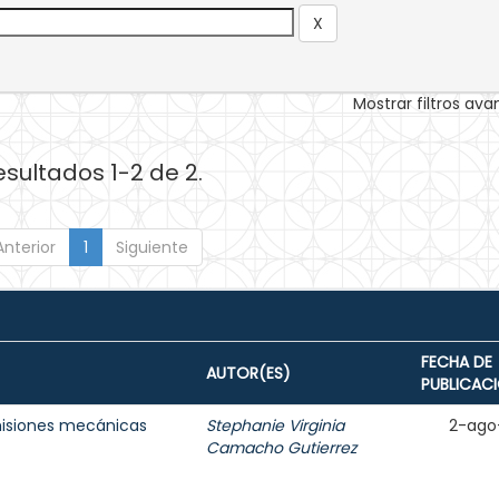
Mostrar filtros av
esultados 1-2 de 2.
Anterior
1
Siguiente
FECHA DE
AUTOR(ES)
PUBLICAC
misiones mecánicas
Stephanie Virginia
2-ago
Camacho Gutierrez