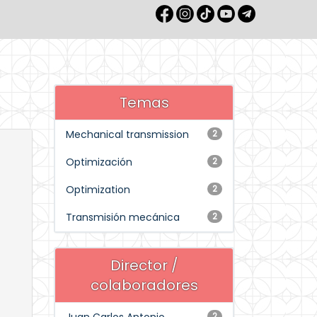
Temas
Mechanical transmission
2
Optimización
2
Optimization
2
Transmisión mecánica
2
Director /
colaboradores
2