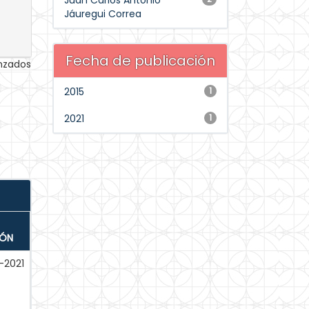
Juan Carlos Antonio
Jáuregui Correa
Fecha de publicación
anzados
2015
1
2021
1
IÓN
-2021