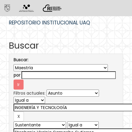
Skip
REPOSITORIO INSTITUCIONAL UAQ
navigation
Buscar
Buscar:
por
Filtros actuales: