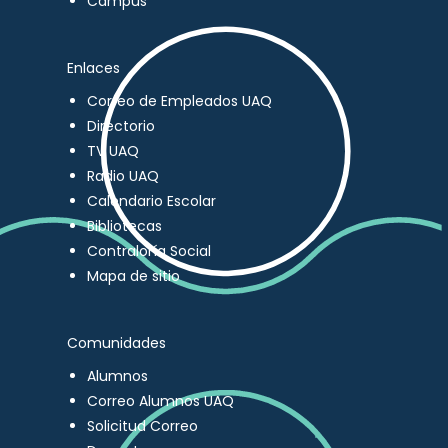
Campus
Enlaces
Correo de Empleados UAQ
Directorio
TV UAQ
Radio UAQ
Calendario Escolar
Bibliotecas
Contraloría Social
Mapa de sitio
Comunidades
Alumnos
Correo Alumnos UAQ
Solicitud Correo