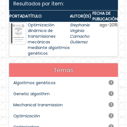
Resultados por ítem:
FECHA DE
PORTADA
TÍTULO
AUTOR(ES)
PUBLICACIÓN
Optimización
Stephanie
ago-2015
dinámica de
Virginia
transmisiones
Camacho
mecánicas
Gutierrez
mediante algoritmos
genéticos
Temas
Algoritmos genéticos
1
Genetic algorithm
1
Mechanical transmission
1
Optimización
1
1