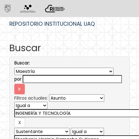
Skip
REPOSITORIO INSTITUCIONAL UAQ
navigation
Buscar
Buscar:
por
Filtros actuales: