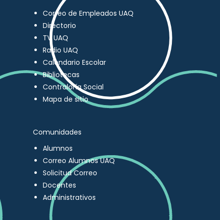
Correo de Empleados UAQ
Directorio
TV UAQ
Radio UAQ
Calendario Escolar
Bibliotecas
Contraloría Social
Mapa de sitio
Comunidades
Alumnos
Correo Alumnos UAQ
Solicitud Correo
Docentes
Administrativos