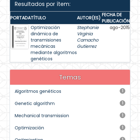
Resultados por ítem:
FECHA DE
PORTADA
TÍTULO
AUTOR(ES)
PUBLICACIÓN
Optimización
Stephanie
ago-2015
dinámica de
Virginia
transmisiones
Camacho
mecánicas
Gutierrez
mediante algoritmos
genéticos
Temas
Algoritmos genéticos
1
Genetic algorithm
1
Mechanical transmission
1
Optimización
1
1