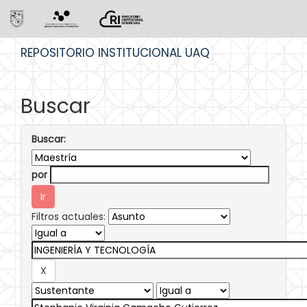
Skip
REPOSITORIO INSTITUCIONAL UAQ
navigation
Buscar
Buscar:
por
Filtros actuales: