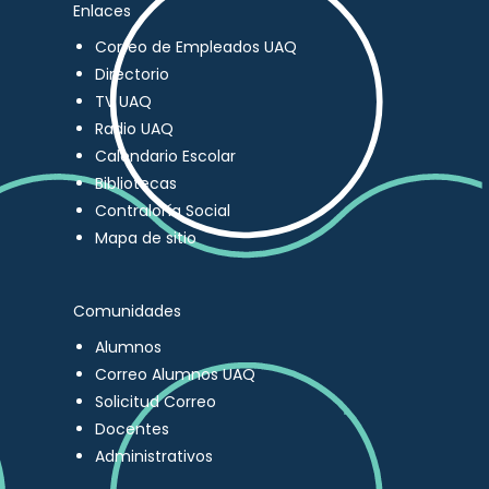
Enlaces
Correo de Empleados UAQ
Directorio
TV UAQ
Radio UAQ
Calendario Escolar
Bibliotecas
Contraloría Social
Mapa de sitio
Comunidades
Alumnos
Correo Alumnos UAQ
Solicitud Correo
Docentes
Administrativos