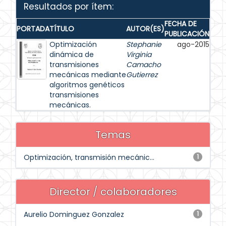
Resultados por ítem:
FECHA DE
PORTADA
TÍTULO
AUTOR(ES)
PUBLICACIÓN
Optimización
Stephanie
ago-2015
dinámica de
Virginia
transmisiones
Camacho
mecánicas mediante
Gutierrez
algoritmos genéticos
transmisiones
mecánicas.
Temas
Optimización, transmisión mecánic...
1
Director / colaboradores
Aurelio Dominguez Gonzalez
1