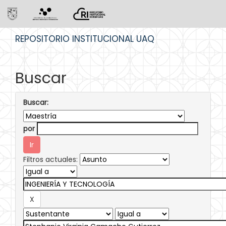
Skip
REPOSITORIO INSTITUCIONAL UAQ
navigation
Buscar
Buscar:
por
Filtros actuales: