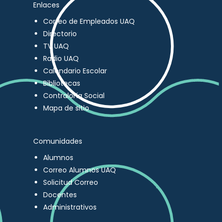
Enlaces
Correo de Empleados UAQ
Directorio
TV UAQ
Radio UAQ
Calendario Escolar
Bibliotecas
Contraloría Social
Mapa de sitio
Comunidades
Alumnos
Correo Alumnos UAQ
Solicitud Correo
Docentes
Administrativos