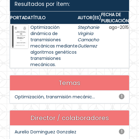
Resultados por ítem:
FECHA DE
PORTADA
TÍTULO
AUTOR(ES)
PUBLICACIÓN
Optimización
Stephanie
ago-2015
dinámica de
Virginia
transmisiones
Camacho
mecánicas mediante
Gutierrez
algoritmos genéticos
transmisiones
mecánicas.
Temas
Optimización, transmisión mecánic...
1
Director / colaboradores
Aurelio Dominguez Gonzalez
1