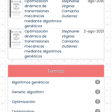
Optimización
Stephanie
ago-2015
dinámica de
Virginia
transmisiones
Camacho
mecánicas
Gutierrez
mediante algoritmos
genéticos
Optimización
Stephanie
2-ago-2021
dinámica de
Virginia
transmisiones
Camacho
mecánicas
Gutierrez
mediante algoritmos
genéticos
Temas
Algoritmos genéticos
2
Genetic algorithm
2
Optimización
2
Optimization
2