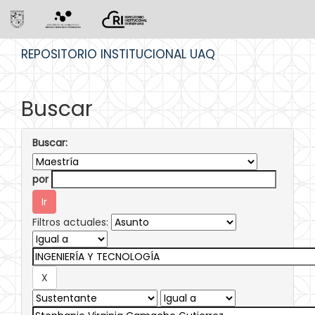
Skip
REPOSITORIO INSTITUCIONAL UAQ
navigation
Buscar
Buscar:
por
Filtros actuales: