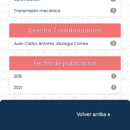
Transmisión mecánica
2
Director / colaboradores
Juan Carlos Antonio Jáuregui Correa
2
Fecha de publicación
2015
1
2021
1
Volver arriba ∧