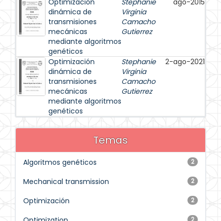
Optimización
Stephanie
ago-2015
dinámica de
Virginia
transmisiones
Camacho
mecánicas
Gutierrez
mediante algoritmos
genéticos
Optimización
Stephanie
2-ago-2021
dinámica de
Virginia
transmisiones
Camacho
mecánicas
Gutierrez
mediante algoritmos
genéticos
Temas
Algoritmos genéticos
2
Mechanical transmission
2
Optimización
2
Optimization
2