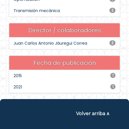
Transmisión mecánica
2
Director / colaboradores
Juan Carlos Antonio Jáuregui Correa
2
Fecha de publicación
2015
1
2021
1
Volver arriba ∧