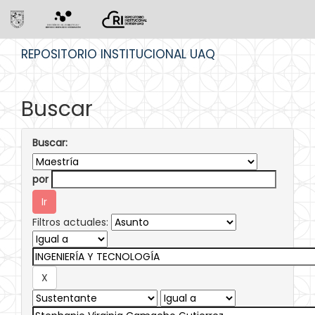
Skip
REPOSITORIO INSTITUCIONAL UAQ
navigation
Buscar
Buscar:
por
Filtros actuales: