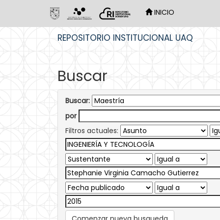
INICIO
Skip
REPOSITORIO INSTITUCIONAL UAQ
navigation
Buscar
Buscar:
por
Filtros actuales:
Comenzar nueva busqueda