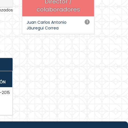
Director /
colaboradores
anzados
Juan Carlos Antonio
1
Jáuregui Correa
IÓN
-2015