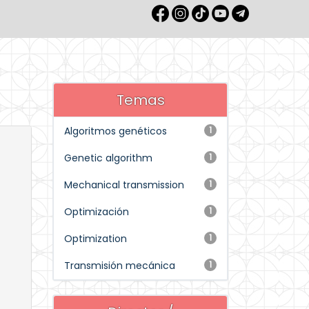
Temas
Algoritmos genéticos
1
Genetic algorithm
1
Mechanical transmission
1
Optimización
1
Optimization
1
Transmisión mecánica
1