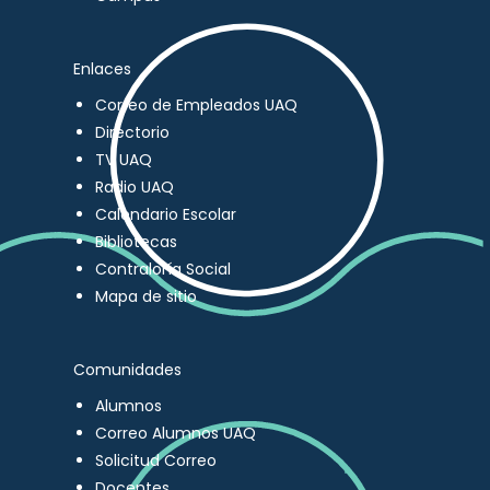
Enlaces
Correo de Empleados UAQ
Directorio
TV UAQ
Radio UAQ
Calendario Escolar
Bibliotecas
Contraloría Social
Mapa de sitio
Comunidades
Alumnos
Correo Alumnos UAQ
Solicitud Correo
Docentes