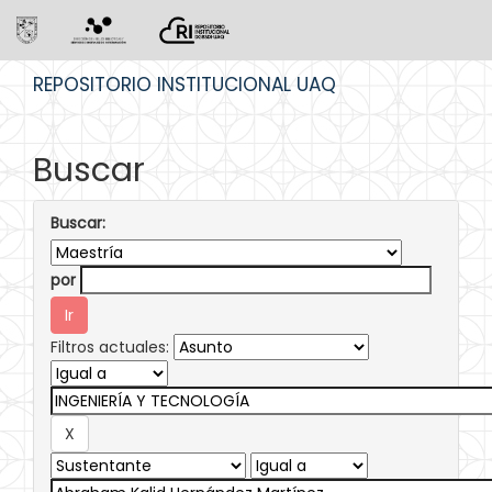
Skip
REPOSITORIO INSTITUCIONAL UAQ
navigation
Buscar
Buscar:
por
Filtros actuales: