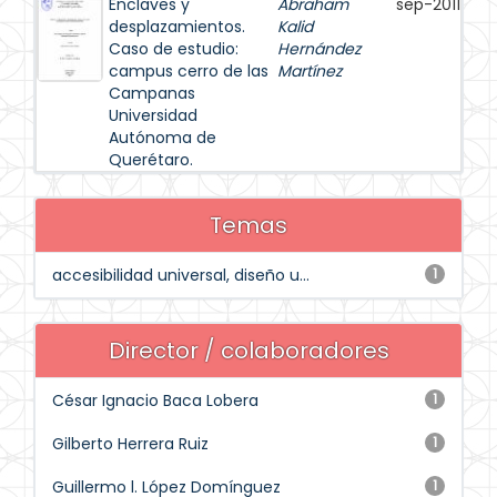
Enclaves y
Abraham
sep-2011
desplazamientos.
Kalid
Caso de estudio:
Hernández
campus cerro de las
Martínez
Campanas
Universidad
Autónoma de
Querétaro.
Temas
accesibilidad universal, diseño u...
1
Director / colaboradores
César Ignacio Baca Lobera
1
Gilberto Herrera Ruiz
1
Guillermo l. López Domínguez
1