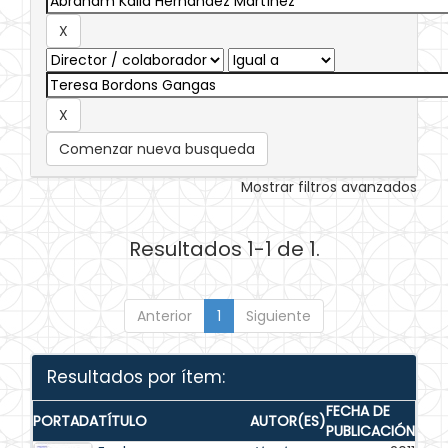
Comenzar nueva busqueda
Mostrar filtros avanzados
Resultados 1-1 de 1.
Anterior
1
Siguiente
Resultados por ítem:
FECHA DE
PORTADA
TÍTULO
AUTOR(ES)
PUBLICACIÓN